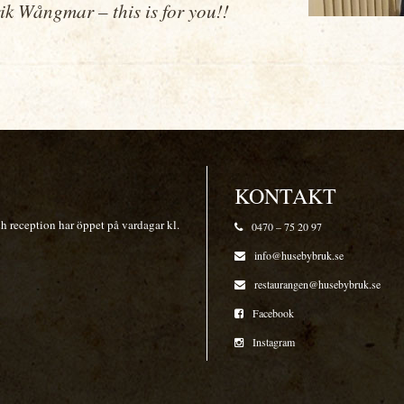
k Wångmar – this is for you!!
KONTAKT
 reception har öppet på vardagar kl.
0470 – 75 20 97
info@husebybruk.se
restaurangen@husebybruk.se
Facebook
Instagram