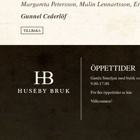
Margareta Petersson, Malin Lennartsson, Eri
Gunnel Cederlöf
ÖPPETTIDER
Gamla Smedjan med butik och
9.00-17.00.
För fler öppettider se
här
.
Välkommen!