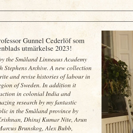
 professor Gunnel Cederlöf som
nblads utmärkelse 2023!
d by the Småland Linneaus Academy
ph Stephens Archive. A new collection
te and revise histories of labour in
egion of Sweden. In addition it
action in colonial India and
azing research by my fantastic
blic in the Småland province by
rishnan, Dhiraj Kumar Nite, Arun
Marcus Brunskog, Alex Bubb,