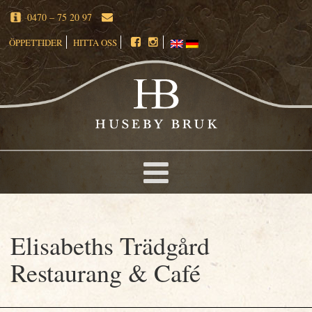
0470 – 75 20 97
ÖPPETTIDER
HITTA OSS
Elisabeths Trädgård
Restaurang & Café