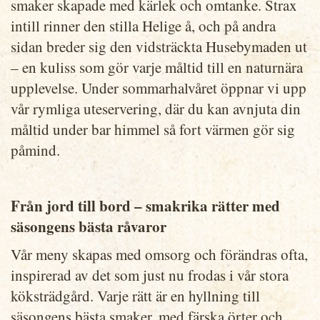
smaker skapade med kärlek och omtanke. Strax
intill rinner den stilla Helige å, och på andra
sidan breder sig den vidsträckta Husebymaden ut
– en kuliss som gör varje måltid till en naturnära
upplevelse. Under sommarhalvåret öppnar vi upp
vår rymliga uteservering, där du kan avnjuta din
måltid under bar himmel så fort värmen gör sig
påmind.
Från jord till bord – smakrika rätter med
säsongens bästa råvaror
Vår meny skapas med omsorg och förändras ofta,
inspirerad av det som just nu frodas i vår stora
köksträdgård. Varje rätt är en hyllning till
säsongens bästa smaker, med färska örter och