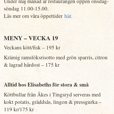
Under maj månad är restaurangen öppen onsdag-
söndag 11.00-15.00.
Läs mer om våra öppettider
här
.
MENY – VECKA 19
Veckans kött/fisk – 195 kr
Krämig ramslöksrisotto med grön sparris, citron
& lagrad hårdost – 175 kr
Alltid hos Elisabeths för stora & små
Köttbullar från Åkes i Tingsryd serveras med
kokt potatis, gräddsås, lingon & pressgurka –
119 kr/175 kr