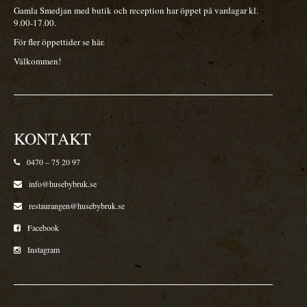
Gamla Smedjan med butik och reception har öppet på vardagar kl.
9.00-17.00.
För fler öppettider se
här
.
Välkommen!
KONTAKT
0470 – 75 20 97
info@husebybruk.se
restaurangen@husebybruk.se
Facebook
Instagram